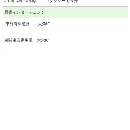
JR 総武線 倉橋駅 ⇒タクシーで５分
最寄インターチェンジ
東総有料道路 大角IC
東関東自動車道 大栄IC