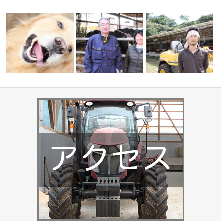
篠本牧場
牧場のアイドル
<せんば牛グループ> 越川牧場
荒木 大知