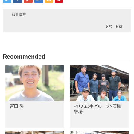
越川 康宏
床枝 良雄
Recommended
冨田 勝
<せんば牛グループ>石橋
牧場