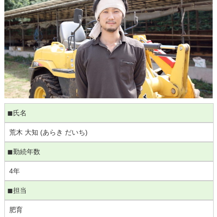
◼︎氏名
荒木 大知 (あらき だいち)
◼︎勤続年数
4年
◼︎担当
肥育