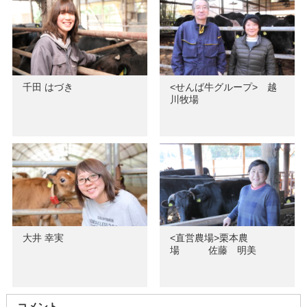
千田 はづき
<せんば牛グループ> 越
川牧場
大井 幸実
<直営農場>栗本農
場 佐藤 明美
コメント