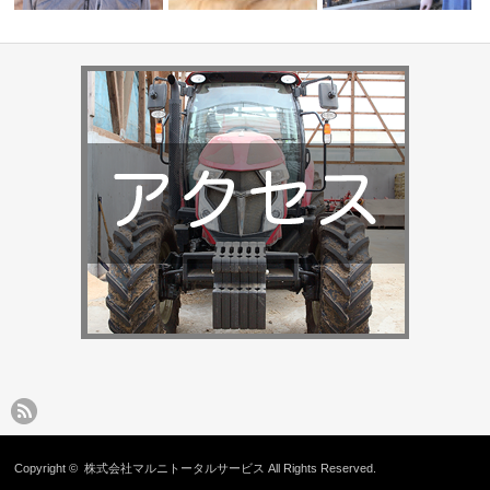
<直営農場>栗本農場
石橋牧場
<せんば牛グループ>宮崎畜産
牧場のアイドル
藤 明美
Copyright ©
株式会社マルニトータルサービス
All Rights Reserved.